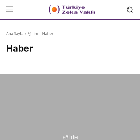
Ana Sayfa
Eğitim
Haber
Haber
Bilgi&Fikir
Galeri
Video
EĞITIM