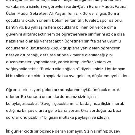
yakalarında isimleri ve görevleri vardır-Çetin Evren: Müdür, Fatma
Özler: Müdür Sekreteri, Ali Yaşar: Temizlik Görevlisi gibi. Sonra
çocuklara okulun önemli bölümleri tanıtılır, tuvalet, spor salonu,
kantin vb. Bu yaklaşım hem çocuklara bilinen bir yerde olma
güvenini aktaracaktır hem de öğretmenlere sınıflarını az da olsa
hazırlama olanağı yaratacaktır. Öğretmen sınıfta daha uyumlu
çocuklarla oluşturacağı küçük gruplarla yeni gelen öğrencinin
nereye oturacağı, ders aralarında kimlerle olabileceği gibi
düzenlemeleri yapabilecek, yedek kitap, defter, kalem vb.
sağlayabilecektir. “Bunları aile sağlasın” diyebilirsiniz. Unutmayın
ki bu aileler de ciddi kayıplarla buraya geldiler, düşünemeyebilirler.
Öğrencileriniz, yeni gelen arkadaşlarının öyküsünü çok merak
ederler. Bu konuda onları durdurmanız sizin işinizi
kolaylaştıracaktır. “Sevgili çocuklarım, arkadaşınıza ilişkin merak
ettiğiniz bir şey olursa gelip bana sorun. Ona sorduğunuz bazı
sorular onu üzebilir” bilgisini mutlaka paylaşın ve izleyin.
İlk günler ciddi bir biçimde ders yapmayın. Sizin sınıfınız düzey