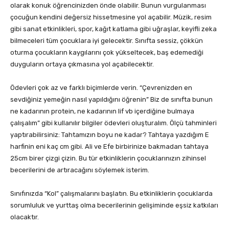
olarak konuk öğrencinizden önde olabilir. Bunun vurgulanması
çocuğun kendini değersiz hissetmesine yol açabilir. Müzik, resim
gibi sanat etkinlikleri, spor, kağıt katlama gibi uğraşlar, keyifli zeka
bilmeceleri tüm çocuklara iyi gelecektir. Sınıfta sessiz, çökkün
oturma çocukların kaygılarını çok yükseltecek, baş edemediği
duyguların ortaya çıkmasına yol açabilecektir.
Ödevleri çok az ve farklı biçimlerde verin. “Çevrenizden en
sevdiğiniz yemeğin nasıl yapıldığını öğrenin” Biz de sınıfta bunun
ne kadarının protein, ne kadarının lif vb içerdiğine bulmaya
çalışalım” gibi kullanılır bilgiler ödevleri oluşturalım. Ölçü tahminleri
yaptırabilirsiniz: Tahtamızın boyu ne kadar? Tahtaya yazdığım E
harfinin eni kaç cm gibi. Ali ve Efe birbirinize bakmadan tahtaya
25cm birer çizgi çizin. Bu tür etkinliklerin çocuklarınızın zihinsel
becerilerini de artıracağını söylemek isterim.
Sınıfınızda “Kol” çalışmalarını başlatın. Bu etkinliklerin çocuklarda
sorumluluk ve yurttaş olma becerilerinin gelişiminde eşsiz katkıları
olacaktır.