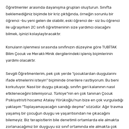
Öğretmenler arasında dayanışma grupları oluşturun. Sınıfta
beklemediğiniz biçimde bir kriz çıktığında, örneğin sorunlu bir
öğrenci -bu yeni gelen de olabilir, eski öğrenci de- siz bu öğrenci
ile uğraşırken 2C sınıfı öğretmeninin size yardımcı olacağını
bilmek, işinizi kolaylaştıracaktır.
Konuların işlenmesi sırasında sınıfınızın düzeyine göre TUBİTAK
Bilim Çocuk ve Meraklı Minik dergilerindeki işleniş biçimlerinin
yardımı olacaktır.
Sevgili Öğretmenlerim, pek çok yerde “çocuklardan duygularını
ifade etmelerini isteyin” biçiminde önerilere rastlıyorum. Bu beni
korkutuyor. Nasıl bir duygu çıkacağı, sınıfın geri kalanının nasıl
etkileneceğini bilemiyoruz. Türkiye”nin en çok tanınan Çocuk
Psikiyatristi hocamız Atalay Yörükoğlu’nun bize en çok vurguladığı
yaklaşım “Toplayamayacağın sandığı deşme” sözüdür. Ağır travma
yaşamış bir çocuğun duygu ve yaşantısından ne çıkacağını
bilemeyiz. Biz terapistlerin bile denetimli ortamlarda ele almakta
zorlanacağımız bir duyguyu siz sınıf ortamında ele almakta çok