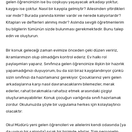
gelen öğrencinizin ise bu coşkuyu yaşayacak arkadaşı yoktur,
kaygısı ise çoktur. Nasıl bir kayıpla gelmiştir? Ailesinden yitirdikleri
var mıdır? Burada yanında kimler vardır ve nerede kalıyorlardır?
Kitapları ve defterleri alınmış mıdır? Aslında sevgili öğretmenlerim
bu bilgilerin tümünün sizde bulunması gerekmektedir. Bunu talep
edin ve oluşturun.
Bir konuk geleceği zaman evimize önceden çeki düzen veririz,
ikramlarımızın olup olmadığını kontrol ederiz. Ev halkı rol
paylaşımları yaparız. Sınıfınıza gelen öğrencinize ilişkin bir hazırlık
yapamadığınızı duyuyorum, bu da sizi biraz kaygılandırıyor çünkü
sizin sınıfınızı da hazırlamanız gerekiyor. Çocuklarınız yeni gelen
arkadaşlarına karşı nasıl davranacaklarını bilemezler, merak
ederler, rahat bırakmakla rahatsız etmek arasındaki çizgiyi
oluşturamayabilirler. Konuk çocuğun varlığında sınıfı hazırlamak
zordur. Okulunuzda şöyle bir uygulama herkes için kolaylaştırıcı
olacaktır:
Okul Müdürü yeni gelen öğrencileri ve ailelerini kendi odasında (ya
da uygun bir salonda) sıcak bir biçimde ağırlar. Tüm personelin