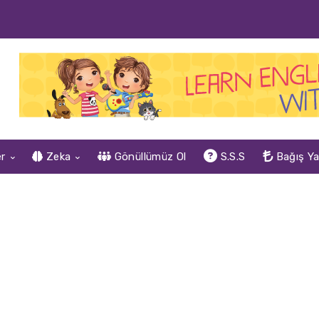
er
Zeka
Gönüllümüz Ol
S.S.S
Bağış Y