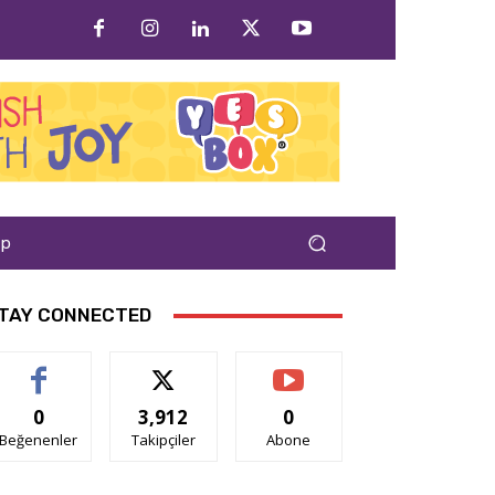
ap
TAY CONNECTED
0
3,912
0
Beğenenler
Takipçiler
Abone