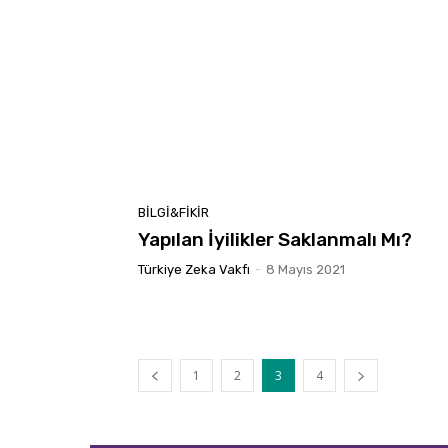
BILGI&FIKIR
Yapılan İyilikler Saklanmalı Mı?
Türkiye Zeka Vakfı
-
8 Mayıs 2021
1
2
3
4