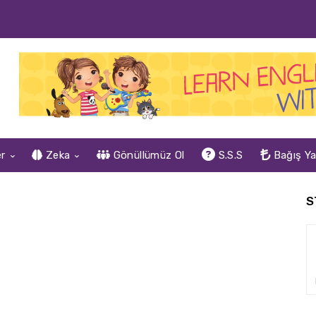
er
Zeka
Gönüllümüz Ol
S.S.S
Bağış Y
S