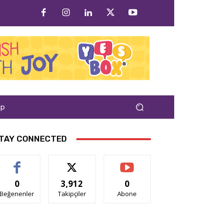
ap
TAY CONNECTED
0
3,912
0
Beğenenler
Takipçiler
Abone