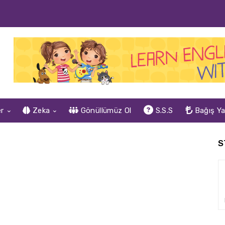
er
Zeka
Gönüllümüz Ol
S.S.S
Bağış Y
S