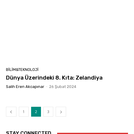
BILIM&TEKNOLOJI
Dünya Üzerindeki 8. Kıta: Zelandiya
Salih Eren Akcapınar
-
26 Şubat 2024
1
2
3
STAY CONNECTED