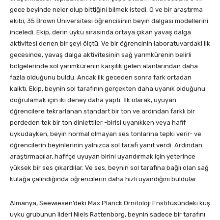
gece beyinde neler olup bittiğini bilmek istedi. O ve bir araştırma
ekibi, 35 Brown Üniversitesi öğrencisinin beyin dalgası modellerini
inceledi. Ekip, derin uyku sırasında ortaya çıkan yavaş dalga
aktivitesi denen bir şeyi ölçtü. Ve bir öğrencinin laboratuvardaki ilk
gecesinde, yavaş dalga aktivitesinin sağ yarımkürenin belirli
bölgelerinde sol yarımkürenin karşılık gelen alanlarından daha
fazla olduğunu buldu. Ancak ilk geceden sonra fark ortadan
kalktı. Ekip, beynin sol tarafının gerçekten daha uyanık olduğunu
doğrulamak için iki deney daha yaptı. İlk olarak, uyuyan
öğrencilere tekrarlanan standart bir ton ve ardından farklı bir
perdeden tek bir ton dinlettiler -birisi uyanıkken veya hafif
uykudayken, beyin normal olmayan ses tonlarına tepki verir- ve
öğrencilerin beyinlerinin yalnızca sol tarafı yanıt verdi. Ardından
araştırmacılar, hafifçe uyuyan birini uyandırmak için yeterince
yüksek bir ses çıkardılar. Ve ses, beynin sol tarafına bağlı olan sağ
kulağa çalındığında öğrencilerin daha hızlı uyandığını buldular.
Almanya, Seewiesen’deki Max Planck Ornitoloji Enstitüsündeki kuş
uyku grubunun lideri Niels Rattenborg, beynin sadece bir tarafını