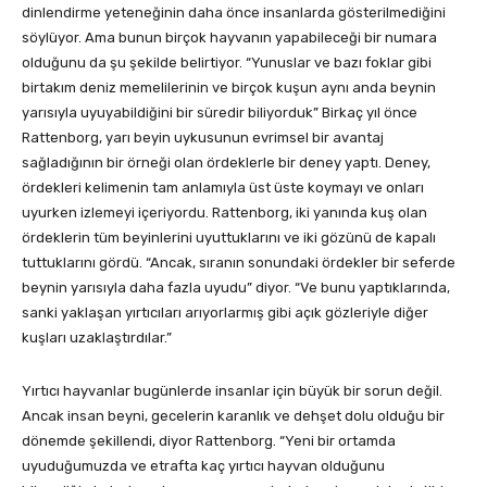
dinlendirme yeteneğinin daha önce insanlarda gösterilmediğini
söylüyor. Ama bunun birçok hayvanın yapabileceği bir numara
olduğunu da şu şekilde belirtiyor. “Yunuslar ve bazı foklar gibi
birtakım deniz memelilerinin ve birçok kuşun aynı anda beynin
yarısıyla uyuyabildiğini bir süredir biliyorduk” Birkaç yıl önce
Rattenborg, yarı beyin uykusunun evrimsel bir avantaj
sağladığının bir örneği olan ördeklerle bir deney yaptı. Deney,
ördekleri kelimenin tam anlamıyla üst üste koymayı ve onları
uyurken izlemeyi içeriyordu. Rattenborg, iki yanında kuş olan
ördeklerin tüm beyinlerini uyuttuklarını ve iki gözünü de kapalı
tuttuklarını gördü. “Ancak, sıranın sonundaki ördekler bir seferde
beynin yarısıyla daha fazla uyudu” diyor. “Ve bunu yaptıklarında,
sanki yaklaşan yırtıcıları arıyorlarmış gibi açık gözleriyle diğer
kuşları uzaklaştırdılar.”
Yırtıcı hayvanlar bugünlerde insanlar için büyük bir sorun değil.
Ancak insan beyni, gecelerin karanlık ve dehşet dolu olduğu bir
dönemde şekillendi, diyor Rattenborg. “Yeni bir ortamda
uyuduğumuzda ve etrafta kaç yırtıcı hayvan olduğunu