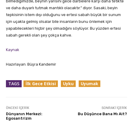
bilmediğimizde, beynin yarısını gece darbelere karşı daha tetikte
ve daha duyarlı tutmak mantıklı olacaktır.” diyor. Sasaki, beyin
tepkisinin istem dışı olduğunu ve ertesi sabah büyük bir sunum
için uçakla gelmiş olsalar bile insanların bunu önlemek için
yapabilecekleri hiçbir şey olmadığını söylüyor. Bu yüzden ertesi
sabah gerekli olan şey çokça kahve.
Kaynak
Hazırlayan: Büşra Kandemir
TAGS
İlk Gece Etkisi
Uyku
Uyumak
ÖNCEKI İÇERIK
SONRAKI İÇERIK
Dünyanın Merkezi:
Bu Düşünce Bana Mı Ait?
Egosantrizm