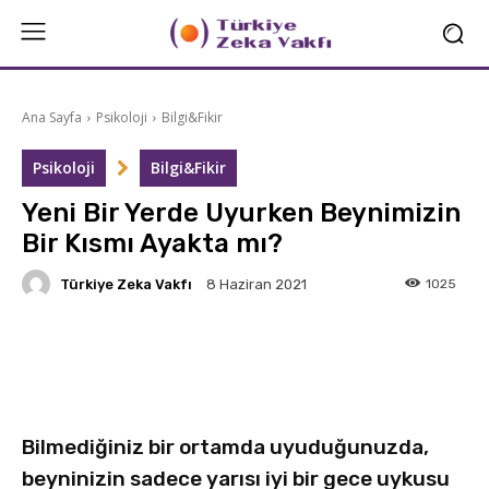
Ana Sayfa
Psikoloji
Bilgi&Fikir
Psikoloji
Bilgi&Fikir
Yeni Bir Yerde Uyurken Beynimizin
Bir Kısmı Ayakta mı?
Türkiye Zeka Vakfı
1025
8 Haziran 2021
Facebook
X
Linkedin
Bilmediğiniz bir ortamda uyuduğunuzda,
beyninizin sadece yarısı iyi bir gece uykusu