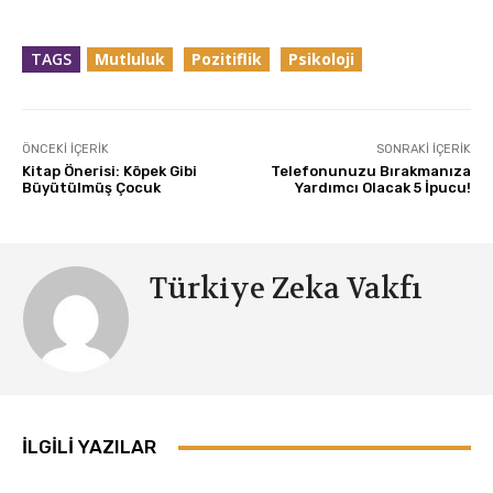
TAGS
Mutluluk
Pozitiflik
Psikoloji
ÖNCEKI İÇERIK
SONRAKI İÇERIK
Kitap Önerisi: Köpek Gibi
Telefonunuzu Bırakmanıza
Büyütülmüş Çocuk
Yardımcı Olacak 5 İpucu!
Türkiye Zeka Vakfı
İLGILI YAZILAR