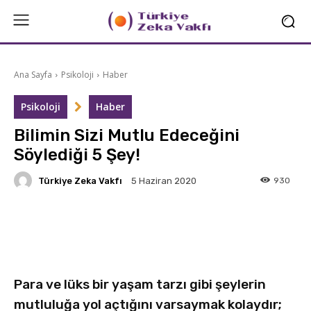
Ana Sayfa
Psikoloji
Haber
Psikoloji
Haber
Bilimin Sizi Mutlu Edeceğini
Söylediği 5 Şey!
Türkiye Zeka Vakfı
930
5 Haziran 2020
Facebook
X
Linkedin
Para ve lüks bir yaşam tarzı gibi şeylerin
mutluluğa yol açtığını varsaymak kolaydır;