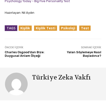
Psychology Today – Big Five Personality Test
Hazırlayan: Nil Aydın
TAGS
Kişilik
Kişilik Testi
Psikoloji
Test
ÖNCEKI İÇERIK
SONRAKI İÇERIK
Charles Osgood’dan Bize:
Yalan Söylemeye Nasıl
Duygusal Anlam Ölçeği
Başladınız?
Türkiye Zeka Vakfı