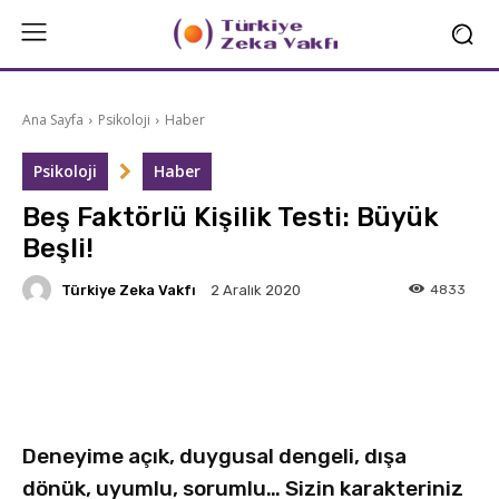
Ana Sayfa
Psikoloji
Haber
Psikoloji
Haber
Beş Faktörlü Kişilik Testi: Büyük
Beşli!
Türkiye Zeka Vakfı
4833
2 Aralık 2020
Facebook
X
Linkedin
Deneyime açık, duygusal dengeli, dışa
dönük, uyumlu, sorumlu… Sizin karakteriniz