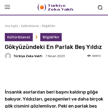
Ana Sayfa
Kültür&Sanat
Bilgi&Fikir
Kültür&Sanat
Bilgi&Fikir
Gökyüzündeki En Parlak Beş Yıldız
Türkiye Zeka Vakfı
48813
7 Nisan 2023
Facebook
X
Linkedin
İnsanlık asırlardan beri başını kaldırıp göğe
bakıyor. Yıldızları, gezegenleri ve daha birçok
gök cismini gözlemliyor. Peki en parlak beş