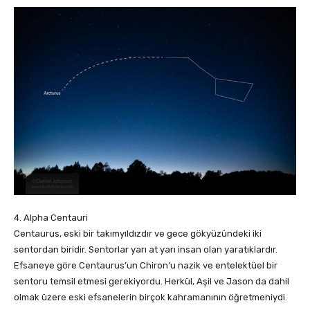
4. Alpha Centauri
Centaurus, eski bir takımyıldızdır ve gece gökyüzündeki iki
sentordan biridir. Sentorlar yarı at yarı insan olan yaratıklardır.
Efsaneye göre Centaurus’un Chiron’u nazik ve entelektüel bir
sentoru temsil etmesi gerekiyordu. Herkül, Aşil ve Jason da dahil
olmak üzere eski efsanelerin birçok kahramanının öğretmeniydi.