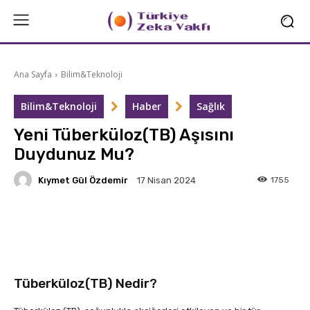
Ana Sayfa
Bilim&Teknoloji
Bilim&Teknoloji
Haber
Sağlık
Yeni Tüberküloz(TB) Aşısını
Duydunuz Mu?
Kıymet Gül Özdemir
1755
17 Nisan 2024
Facebook
X
Linkedin
Tüberküloz(TB) Nedir?