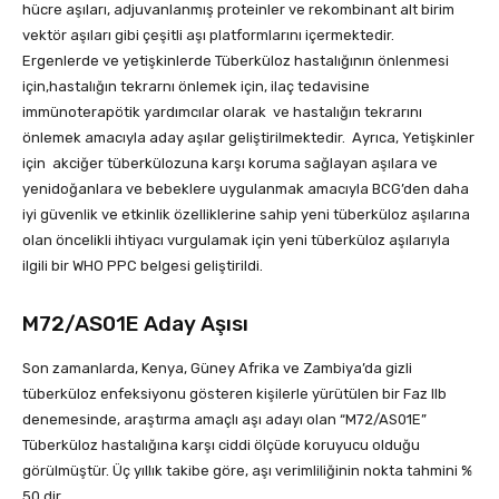
hücre aşıları, adjuvanlanmış proteinler ve rekombinant alt birim
vektör aşıları gibi çeşitli aşı platformlarını içermektedir.
Ergenlerde ve yetişkinlerde Tüberküloz hastalığının önlenmesi
için,hastalığın tekrarnı önlemek için, ilaç tedavisine
immünoterapötik yardımcılar olarak ve hastalığın tekrarını
önlemek amacıyla aday aşılar geliştirilmektedir. Ayrıca, Yetişkinler
için akciğer tüberkülozuna karşı koruma sağlayan aşılara ve
yenidoğanlara ve bebeklere uygulanmak amacıyla BCG’den daha
iyi güvenlik ve etkinlik özelliklerine sahip yeni tüberküloz aşılarına
olan öncelikli ihtiyacı vurgulamak için yeni tüberküloz aşılarıyla
ilgili bir WHO PPC belgesi geliştirildi.
M72/AS01E Aday Aşısı
Son zamanlarda, Kenya, Güney Afrika ve Zambiya’da gizli
tüberküloz enfeksiyonu gösteren kişilerle yürütülen bir Faz IIb
denemesinde, araştırma amaçlı aşı adayı olan “M72/AS01E”
Tüberküloz hastalığına karşı ciddi ölçüde koruyucu olduğu
görülmüştür. Üç yıllık takibe göre, aşı verimliliğinin nokta tahmini %
50 dir.