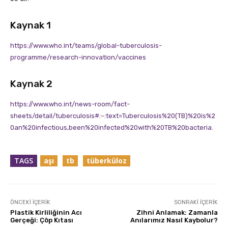
Kaynak 1
https://www.who.int/teams/global-tuberculosis-
programme/research-innovation/vaccines
Kaynak 2
https://www.who.int/news-room/fact-
sheets/detail/tuberculosis#:~:text=Tuberculosis%20(TB)%20is%2
0an%20infectious,been%20infected%20with%20TB%20bacteria.
TAGS
aşı
tb
tüberküloz
ÖNCEKI İÇERIK
SONRAKI İÇERIK
Plastik Kirliliğinin Acı
Zihni Anlamak: Zamanla
Gerçeği: Çöp Kıtası
Anılarımız Nasıl Kaybolur?