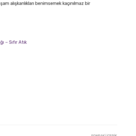
aşam alışkanlıkları benimsemek kaçınılmaz bir
ğı – Sıfır Atık
SONRAKI İÇERIK