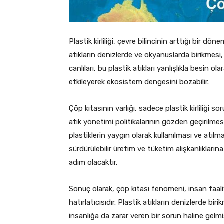
Plastik kirliliği, çevre bilincinin arttığı bir d
atıkların denizlerde ve okyanuslarda birikmesi,
canlıları, bu plastik atıkları yanlışlıkla besin o
etkileyerek ekosistem dengesini bozabilir.
Çöp kıtasının varlığı, sadece plastik kirliliği 
atık yönetimi politikalarının gözden geçirilmesi
plastiklerin yaygın olarak kullanılması ve atılm
sürdürülebilir üretim ve tüketim alışkanlıkların
adım olacaktır.
Sonuç olarak, çöp kıtası fenomeni, insan faaliy
hatırlatıcısıdır. Plastik atıkların denizlerde b
insanlığa da zarar veren bir sorun haline gelm