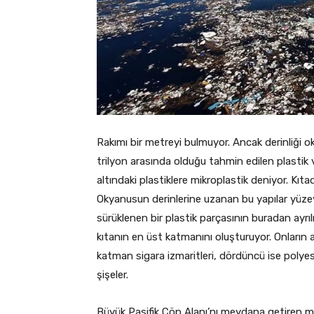
Rakımı bir metreyi bulmuyor. Ancak derinliği ok
trilyon arasında olduğu tahmin edilen plastik
altındaki plastiklere mikroplastik deniyor. Kıtad
Okyanusun derinlerine uzanan bu yapılar yüzeyi
sürüklenen bir plastik parçasının buradan ayrı
kıtanın en üst katmanını oluşturuyor. Onların a
katman sigara izmaritleri, dördüncü ise polyes
şişeler.
Büyük Pasifik Çöp Alanı’nı meydana getiren m