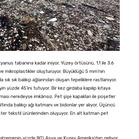
yanus tabanına kadar iniyor. Yüzey örtüsünü, 1.1 ile 3.6
 ve mikroplastikler oluşturuyor. Büyüklüğü 5 mm’nin
a sık sık balıkçı ağlarından oluşan tepeliklere rastlanıyor.
n yüzde 45’ini tutuyor. Bir kez girdaba kapılıp kıtaya
lması neredeyse imkânsız. Pet şişe kapakları ile poşetler
ltında balıkçı ağı katmanı ve bidonlar yer alıyor. Üçüncü
ter tekstil ürünlerinden oluşuyor. En alt katman pet
alzemenin yüzde 80’i Asya ve Kuzey Amerika’dan geliyor.