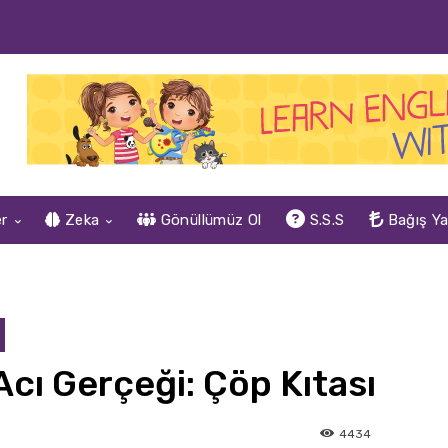
er
Zeka
Gönüllümüz Ol
S.S.S
Bağış Y
n Acı Gerçeği: Çöp Kıtası
4434