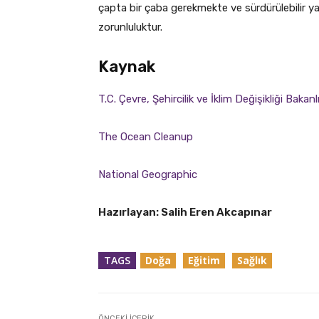
çapta bir çaba gerekmekte ve sürdürülebilir y
zorunluluktur.
Kaynak
T.C.
Çevre, Şehircilik ve İklim Değişikliği Bakanlı
The Ocean Clea
nup
N
ational Geographic
Hazırlayan: Salih Eren Akcapınar
TAGS
Doğa
Eğitim
Sağlık
ÖNCEKI İÇERIK