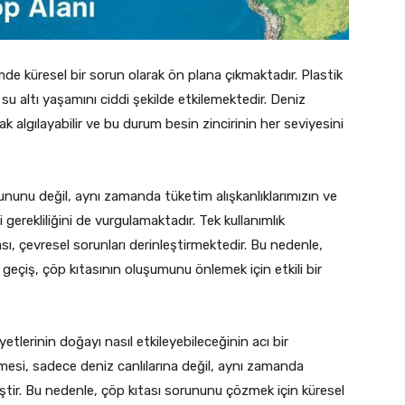
önemde küresel bir sorun olarak ön plana çıkmaktadır. Plastik
 su altı yaşamını ciddi şekilde etkilemektedir. Deniz
larak algılayabilir ve bu durum besin zincirinin her seviyesini
sorununu değil, aynı zamanda tüketim alışkanlıklarımızın ve
 gerekliliğini de vurgulamaktadır. Tek kullanımlık
ası, çevresel sorunları derinleştirmektedir. Bu nedenle,
a geçiş, çöp kıtasının oluşumunu önlemek için etkili bir
etlerinin doğayı nasıl etkileyebileceğinin acı bir
irikmesi, sadece deniz canlılarına değil, aynı zamanda
iştir. Bu nedenle, çöp kıtası sorununu çözmek için küresel