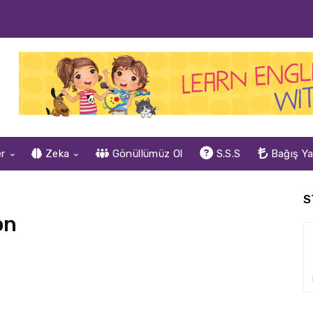
er
Zeka
Gönüllümüz Ol
S.S.S
Bağış Y
S
on