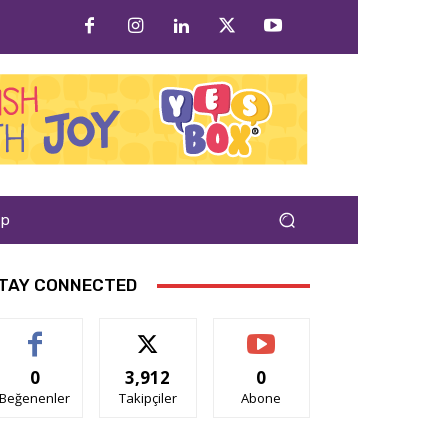
ap
TAY CONNECTED
0
3,912
0
Beğenenler
Takipçiler
Abone