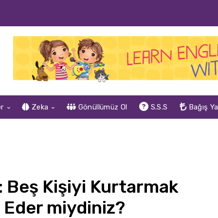
er
Zeka
Gönüllümüz Ol
S.S.S
Bağış Y
 Beş Kişiyi Kurtarmak
a Eder miydiniz?