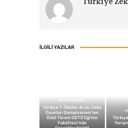
Türkiye Zek
İLGILI YAZILAR
UNCATEGORIZED
Türkiye 7. Okullar Arası Zeka
U
Oyunları Şampiyonası’nın
Ödül Töreni ODTÜ Eğitim
Türkiye
Fakültesi’nde
Yarışm