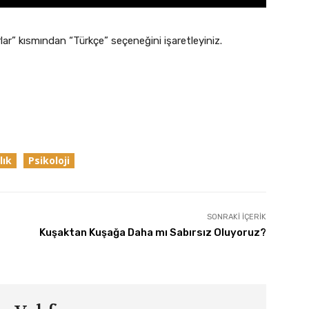
rlar” kısmından “Türkçe” seçeneğini işaretleyiniz.
lık
Psikoloji
SONRAKI İÇERIK
Kuşaktan Kuşağa Daha mı Sabırsız Oluyoruz?