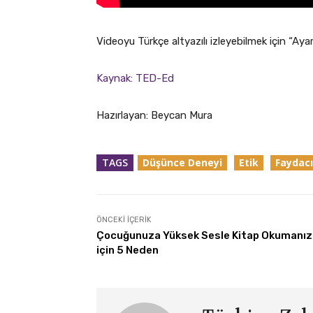
Videoyu Türkçe altyazılı izleyebilmek için “Aya
Kaynak: TED-Ed
Hazırlayan: Beycan Mura
TAGS
Düşünce Deneyi
Etik
Faydacı
ÖNCEKI İÇERIK
Çocuğunuza Yüksek Sesle Kitap Okumanız
için 5 Neden