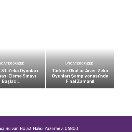
NCATEGORIZED
UNCATEGORIZED
 31. Zeka Oyunları
Türkiye Okullar Arası Zeka
ası Eleme Sınavı
Oyunları Şampiyonası’nda
Başladı…
Final Zamanı!
ı Bulvarı No:33 Halıcı Yazılımevi 06800