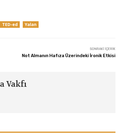
TED-ed
Yalan
SONRAKI İÇERIK
Not Almanın Hafıza Üzerindeki İronik Etkisi
a Vakfı