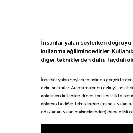
Facebook
X
Linkedin
İnsanlar yalan söylerken doğruyu s
kullanma eğilimindedirler. Kullanı
diğer tekniklerden daha faydalı ola
İnsanlar yalan söylerken aslında gerçekte dene
öykü anlatırlar. Araştırmalar bu öyküyü anlatır
anlatırken kullanılan dilden farklı nitelikte ol
anlamakta diğer tekniklerden (mesela yalan söy
odaklanan yalan makinelerinden) daha etkili olab