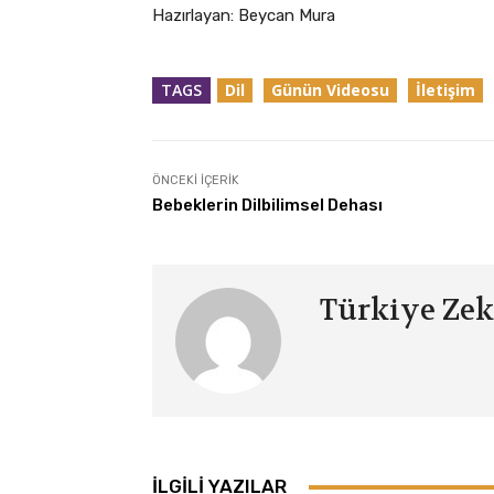
Hazırlayan: Beycan Mura
TAGS
Dil
Günün Videosu
İletişim
ÖNCEKI İÇERIK
Bebeklerin Dilbilimsel Dehası
Türkiye Zek
İLGILI YAZILAR