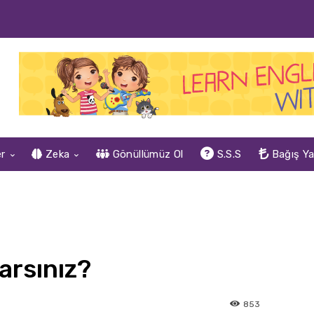
er
Zeka
Gönüllümüz Ol
S.S.S
Bağış Y
larsınız?
853