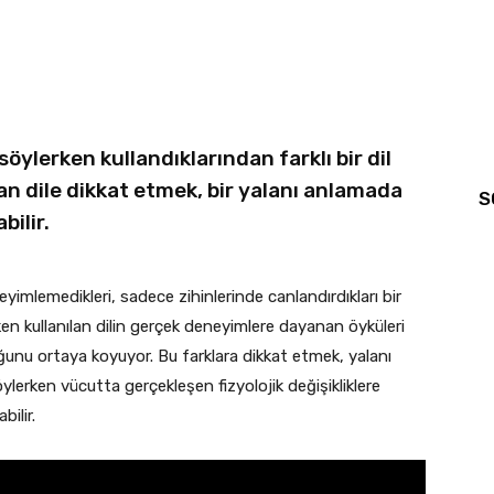
öylerken kullandıklarından farklı bir dil
lan dile dikkat etmek, bir yalanı anlamada
S
bilir.
yimlemedikleri, sadece zihinlerinde canlandırdıkları bir
ken kullanılan dilin gerçek deneyimlere dayanan öyküleri
duğunu ortaya koyuyor. Bu farklara dikkat etmek, yalanı
lerken vücutta gerçekleşen fizyolojik değişikliklere
ilir.