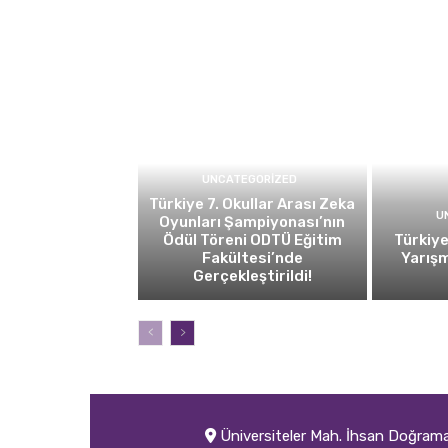
UNCATEGORIZED
Türkiye 7. Okullar Arası Zeka
U
Oyunları Şampiyonası’nın
Ödül Töreni ODTÜ Eğitim
Türkiye
Fakültesi’nde
Yarışm
Gerçekleştirildi!
Üniversiteler Mah. İhsan Doğramac