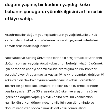
doğum yapmış bir kadının yaydığı koku
babanın çocuğuna yönelik ilgisini arttırıcı bir
etkiye sahip.
Araştırmacılar doğum yapmış kadınların yaydığı koku ile erkek
katılımcıların bebeklerin yüzlerine bakarak geçirmek istedikleri
zaman arasındaki bağı inceledi.
Newcastle ve Stirling Üniversite’lerindeki araştırmacılar “Annenin
doğum sonrası yaydığı vücut kokusunun bebeğin yüzünü görmek
için harcanan çabayı önemli ölçüde artırdığına dair ilk kanıtları
bulduk.” diyor. Araştırmacılar yaşları 19 ile 44 arasındaki değişen 91
erkekten on dakika boyunca verilen vücut kokusu örneklerini
tekrarlı bir şekilde koklamasını istediler. Bu koku örneklerinden
bazıları yaşları 27 ve 33 arasında değişken ve araştırma süresi
içerisinde doğum yapmış 5 ayrı kadına aitti. Bu kadınlardan
hamileliğin erken döneminde, hamileliğin son döneminde ve
doğum yaptıktan sonra olmak iki çift koku örneği alındı.