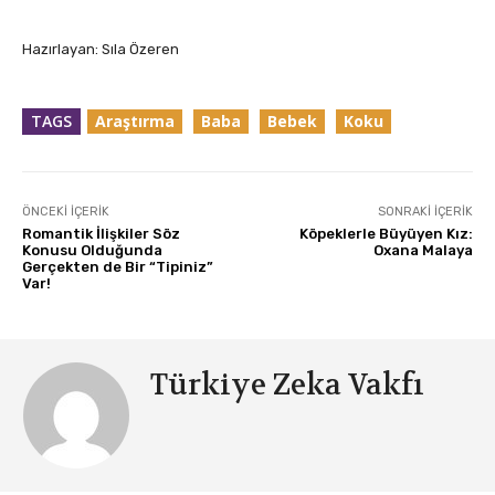
Hazırlayan: Sıla Özeren
TAGS
Araştırma
Baba
Bebek
Koku
ÖNCEKI İÇERIK
SONRAKI İÇERIK
Romantik İlişkiler Söz
Köpeklerle Büyüyen Kız:
Konusu Olduğunda
Oxana Malaya
Gerçekten de Bir “Tipiniz”
Var!
Türkiye Zeka Vakfı