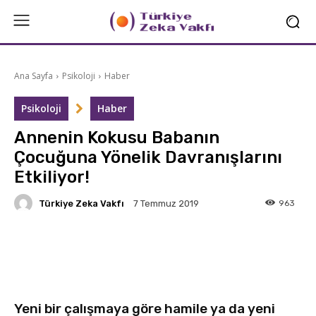
Ana Sayfa
Psikoloji
Haber
Psikoloji
Haber
Annenin Kokusu Babanın
Çocuğuna Yönelik Davranışlarını
Etkiliyor!
Türkiye Zeka Vakfı
963
7 Temmuz 2019
Facebook
X
Linkedin
Yeni bir çalışmaya göre hamile ya da yeni