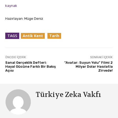
kaynak
Hazırlayan: Müge Deniz
TAGS
Antik Kent
Tarih
ÖNCEKI İÇERIK
SONRAKI İÇERIK
Sanal Gerçeklik Defteri:
“Avatar: Suyun Yolu” Filmi 2
Hayal Gücüne Farklı Bir Bakış
Milyar Dolar Hasılatla
Açısı
Zirvede!
Türkiye Zeka Vakfı