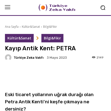
Ana Sayfa
Kültür&Sanat
Bilgi&Fikir
Kültür&Sanat
Bilgi&Fikir
Kayıp Antik Kent: PETRA
Türkiye Zeka Vakfı
2149
3 Mayıs 2023
Facebook
X
Linkedin
Eski ticaret yollarının uğrak durağı olan
Petra Antik Kenti’ni keşfe çıkmaya ne
dersiniz?