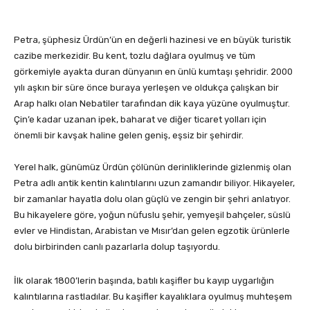
Petra, şüphesiz Ürdün’ün en değerli hazinesi ve en büyük turistik
cazibe merkezidir. Bu kent, tozlu dağlara oyulmuş ve tüm
görkemiyle ayakta duran dünyanın en ünlü kumtaşı şehridir. 2000
yılı aşkın bir süre önce buraya yerleşen ve oldukça çalışkan bir
Arap halkı olan Nebatiler tarafından dik kaya yüzüne oyulmuştur.
Çin’e kadar uzanan ipek, baharat ve diğer ticaret yolları için
önemli bir kavşak haline gelen geniş, eşsiz bir şehirdir.
Yerel halk, günümüz Ürdün çölünün derinliklerinde gizlenmiş olan
Petra adlı antik kentin kalıntılarını uzun zamandır biliyor. Hikayeler,
bir zamanlar hayatla dolu olan güçlü ve zengin bir şehri anlatıyor.
Bu hikayelere göre, yoğun nüfuslu şehir, yemyeşil bahçeler, süslü
evler ve Hindistan, Arabistan ve Mısır’dan gelen egzotik ürünlerle
dolu birbirinden canlı pazarlarla dolup taşıyordu.
İlk olarak 1800’lerin başında, batılı kaşifler bu kayıp uygarlığın
kalıntılarına rastladılar. Bu kaşifler kayalıklara oyulmuş muhteşem