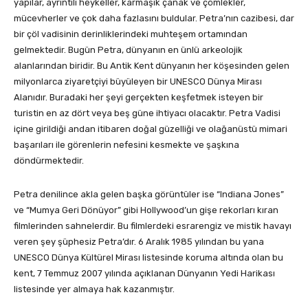
yapılar, ayrıntılı heykeller, karmaşık çanak ve çömlekler,
mücevherler ve çok daha fazlasını buldular. Petra’nın cazibesi, dar
bir çöl vadisinin derinliklerindeki muhteşem ortamından
gelmektedir. Bugün Petra, dünyanın en ünlü arkeolojik
alanlarından biridir. Bu Antik Kent dünyanın her köşesinden gelen
milyonlarca ziyaretçiyi büyüleyen bir UNESCO Dünya Mirası
Alanıdır. Buradaki her şeyi gerçekten keşfetmek isteyen bir
turistin en az dört veya beş güne ihtiyacı olacaktır. Petra Vadisi
içine girildiği andan itibaren doğal güzelliği ve olağanüstü mimari
başarıları ile görenlerin nefesini kesmekte ve şaşkına
döndürmektedir.
Petra denilince akla gelen başka görüntüler ise “Indiana Jones”
ve “Mumya Geri Dönüyor” gibi Hollywood’un gişe rekorları kıran
filmlerinden sahnelerdir. Bu filmlerdeki esrarengiz ve mistik havayı
veren şey şüphesiz Petra’dır. 6 Aralık 1985 yılından bu yana
UNESCO Dünya Kültürel Mirası listesinde koruma altında olan bu
kent, 7 Temmuz 2007 yılında açıklanan Dünyanın Yedi Harikası
listesinde yer almaya hak kazanmıştır.