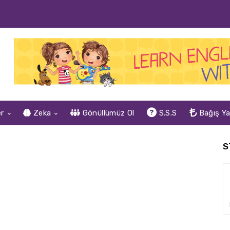
er
Zeka
Gönüllümüz Ol
S.S.S
Bağış Y
S