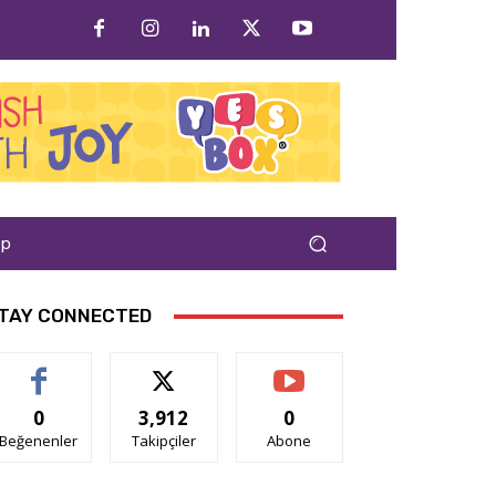
ap
TAY CONNECTED
0
3,912
0
Beğenenler
Takipçiler
Abone