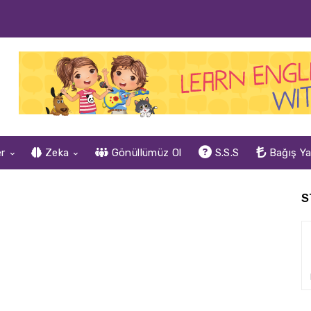
er
Zeka
Gönüllümüz Ol
S.S.S
Bağış Y
S