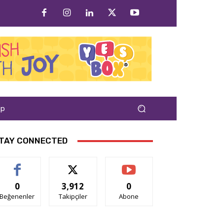
ap
TAY CONNECTED
0
3,912
0
Beğenenler
Takipçiler
Abone