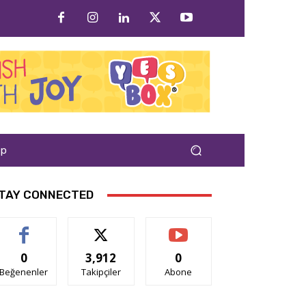
ap
TAY CONNECTED
0
3,912
0
Beğenenler
Takipçiler
Abone