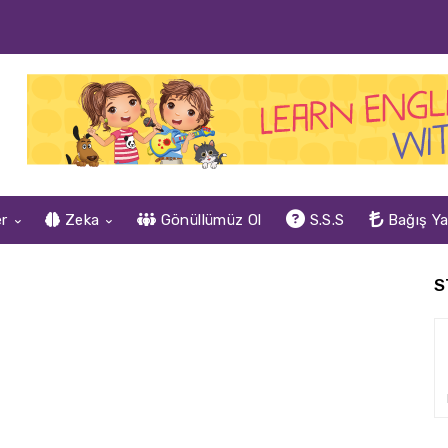
er
Zeka
Gönüllümüz Ol
S.S.S
Bağış Y
S