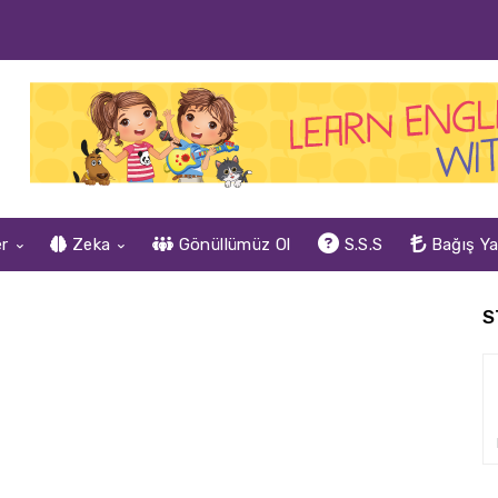
er
Zeka
Gönüllümüz Ol
S.S.S
Bağış Y
S