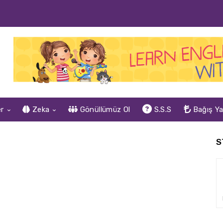
er
Zeka
Gönüllümüz Ol
S.S.S
Bağış Y
S