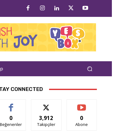
ap
TAY CONNECTED
0
3,912
0
Beğenenler
Takipçiler
Abone