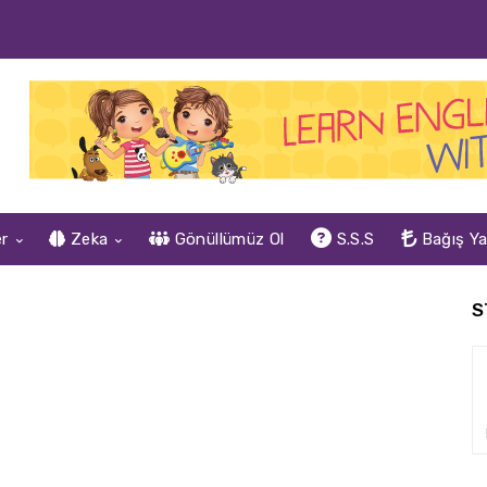
er
Zeka
Gönüllümüz Ol
S.S.S
Bağış Y
S