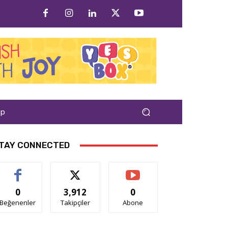
ap
TAY CONNECTED
0
3,912
0
Beğenenler
Takipçiler
Abone