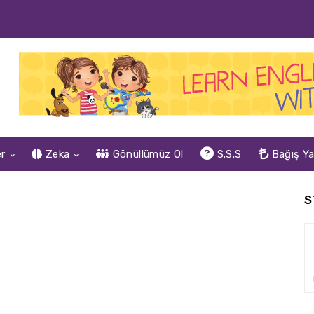
er
Zeka
Gönüllümüz Ol
S.S.S
Bağış Y
S