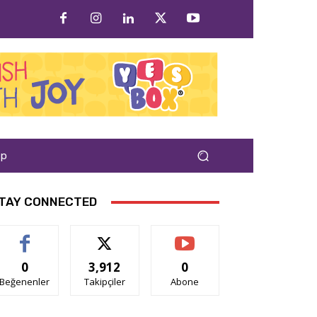
ap
TAY CONNECTED
0
3,912
0
Beğenenler
Takipçiler
Abone