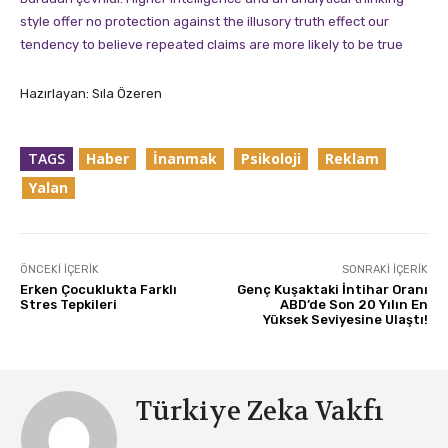
style offer no protection against the illusory truth effect our
tendency to believe repeated claims are more likely to be true
Hazırlayan: Sıla Özeren
TAGS
Haber
İnanmak
Psikoloji
Reklam
Yalan
ÖNCEKI İÇERIK
SONRAKI İÇERIK
Erken Çocuklukta Farklı
Genç Kuşaktaki İntihar Oranı
Stres Tepkileri
ABD’de Son 20 Yılın En
Yüksek Seviyesine Ulaştı!
Türkiye Zeka Vakfı