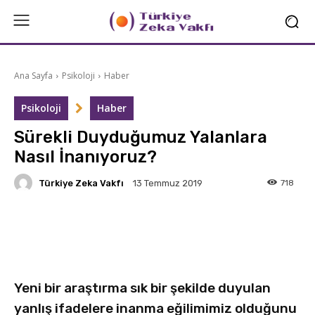
Ana Sayfa
Psikoloji
Haber
Psikoloji
Haber
Sürekli Duyduğumuz Yalanlara
Nasıl İnanıyoruz?
Türkiye Zeka Vakfı
718
13 Temmuz 2019
Facebook
X
Linkedin
Yeni bir araştırma sık bir şekilde duyulan
yanlış ifadelere inanma eğilimimiz olduğunu