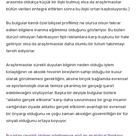
arasında oldukça küçük bir ilişki bulmuş olsa da araştırmacılar
bütün verileri entegre ettikten sonra bu ilişki ortan kayboluyordu.)
Bu bulgular kendi özel bilişsel profilimiz ne olursa olsun tekrar
edilen bilgilere inanma eğilimimiz olduğunu gösteriyor. Bu bizleri
dürüst olmayan fabrikasyon tipli reklamlara karşı kuşkucu bir hale
getiriyor olsa da araştırmacılar daha olumlu bir tutum takınmayı
tercih ediyorlar.
Araştırmacılar sürekli duyulan bilginin neden olduğu işlem
kolaylığının ve akıcılık hissinin bireylerin sahip olduğu bir kusur
olarak görülmemesi gerektiğini, aksine birçok bağlamda evrensel
ve epistemolojik olarak temize çıkarılmış bir gerçeği işaret
edebileceğini söylüyorlar. Başka bir deyişle bulgular bizlere
“aldatıcı gerçek etkisine” karşı daha savunmasız bir grup insanın
varlığından ziyade aldatıcı gerçek etkisinin avantajlı bir evrensel
bir önyargı olduğunu ve çoğu zaman akıcılığın güvenirliliğin bir tür
sinyali olduğunu ortaya koyuyor.
Buradan çevrildi: Higher intelligence and an analytical thinking