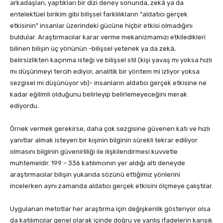
arkadaşları, yaptıkları bir dizi deney sonunda, zekâ ya da
entelektüel birikim gibi bilişsel farklılıkların “aldatıcı gerçek
etkisinin” insanlar üzerindeki gücüne hiçbir etkisi olmadığını
buldular. Araştırmacılar karar verme mekanizmamızı etkiledikleri
bilinen bilişin üç yönünün -bilişsel yetenek ya da zekâ,
belirsizlikten kaçınma isteği ve bilişsel stil (kişi yavaş mı yoksa hızlı
mı düşünmeyi tercih ediyor, analitik bir yöntem mi izliyor yoksa
sezgisel mi düşünüyor vb)- insanların aldatıcı gerçek etkisine ne
kadar eğilimli olduğunu belirleyip belirlemeyeceğini merak
ediyordu.
Örnek vermek gerekirse, daha çok sezgisine güvenen katı ve hızlı
yanıtlar almak isteyen bir kişinin bilginin sürekli tekrar ediliyor
olmasını bilginin güvenirliliği ile ilişkilendirmesi kuvvetle
muhtemeldir. 199 – 336 katılımcının yer aldığı altı deneyde
araştırmacılar bilişin yukarıda sözünü ettiğimiz yönlerini
incelerken aynı zamanda aldatıcı gerçek etkisini ölçmeye çalıştılar.
Uygulanan metotlar her araştırma için değişkenlik gösteriyor olsa
da katılımcılar genel olarak içinde doğru ve yanlış ifadelerin karışık