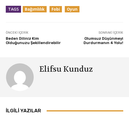
TAGS
Bağımlılık
Fobi
Oyun
ÖNCEKI İÇERIK
SONRAKI İÇERIK
Beden Diliniz Kim
Olumsuz Düşünmeyi
Olduğunuzu Şekillendirebilir
Durdurmanın 4 Yolu!
Elifsu Kunduz
İLGILI YAZILAR