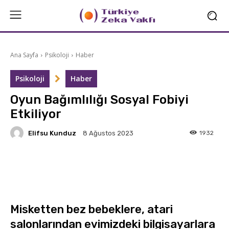
Ana Sayfa
Psikoloji
Haber
Psikoloji
Haber
Oyun Bağımlılığı Sosyal Fobiyi
Etkiliyor
Elifsu Kunduz
1932
8 Ağustos 2023
Facebook
X
Linkedin
Misketten bez bebeklere, atari
salonlarından evimizdeki bilgisayarlara