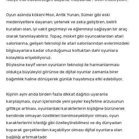
Oyun aslında kökeni Mısır, Antik Yunan, Sümer gibi eski
medeniyetlere dayanan; yetenek ve zeka geliştiren, belirli
kuralları olan, iyi vakit geçirmeyi ve eğlenmeyi sağlayan bir araç
olarak tanımlayabiliriz. Topaç, misket gibi oyuncaklardan atari
salonlarına, gelişen teknoloji ile atari salonlarından evlerimizdeki
bilgisayarlara kadar oturduğumuz koltuktan dahi oyunlara
kolaylıkla erişebiliyoruz.
Böylesine keyif veren oyunların teknoloji ile harmanlanması
oldukça büyüleyici görünse de dijital oyunlar zamanla birer
bağımlılık haline dönüşerek günlük hayatımıza etki edebiliyor.
Kişinin aynı anda birden fazla dikkat dağıtıcı uyaranla
karşılaşması, oyun içerisinde yeni şeyler keşfetme arzusunun
gittikçe artması, oyunlardaki karakterlerin kişiliğine bürünerek
kendinde olmayan özellikleri benimseyebiliyor olması, oyun
karakterlerini istediği gibi özelleştirebilmesi ve dış dünyadan
koparak gerçeklerden kaçabiliyor olması dijital oyunlara olan
bağlılığı artırmaktadır.