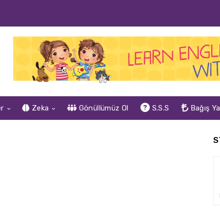
er
Zeka
Gönüllümüz Ol
S.S.S
Bağış Y
S