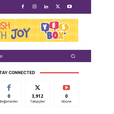
ap
TAY CONNECTED
0
3,912
0
Beğenenler
Takipçiler
Abone