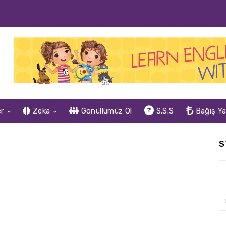
er
Zeka
Gönüllümüz Ol
S.S.S
Bağış Y
S