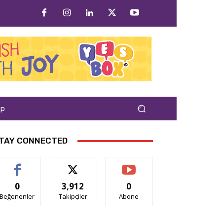
ap
TAY CONNECTED
0
3,912
0
Beğenenler
Takipçiler
Abone